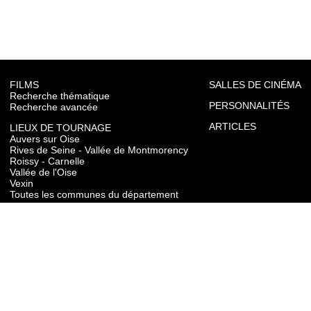
FILMS
SALLES DE CINÉMA
Recherche thématique
PERSONNALITÉS
Recherche avancée
ARTICLES
LIEUX DE TOURNAGE
Auvers sur Oise
Rives de Seine - Vallée de Montmorency
Roissy - Carnelle
Vallée de l'Oise
Vexin
Toutes les communes du département
TOURISME
Auvers sur Oise
Rives de Seine - Vallée de Montmorency
Roissy - Carnelle
Vallée de l'Oise
Vexin
CONTACT