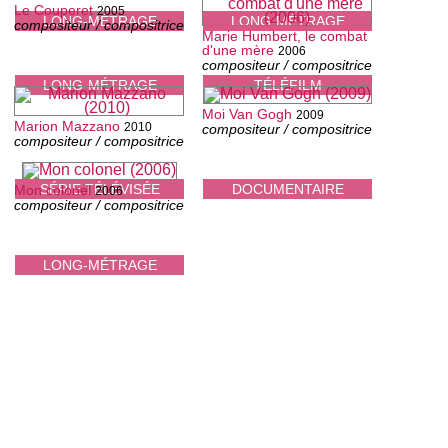
Le Couperet
2005
LONG-MÉTRAGE
LONG-MÉTRAGE
compositeur / compositrice
Marie Humbert, le combat
d'une mère
2006
compositeur / compositrice
LONG-MÉTRAGE
TÉLÉFILM
Moi Van Gogh
2009
Marion Mazzano
2010
compositeur / compositrice
compositeur / compositrice
SÉRIE TÉLÉVISÉE
DOCUMENTAIRE
Mon colonel
2006
compositeur / compositrice
LONG-MÉTRAGE