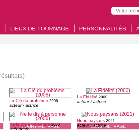
LIEUX DE TOURNAGE
PERSONNALITÉS
résultats)
La Fidélité
2000
La Clé du problème
2008
acteur / actrice
acteur / actrice
Nous paysans
2021
Ne le dis à personne
2006
acteur / actrice
COURT-MÉTRAGE
LONG-MÉTRAGE
scénariste