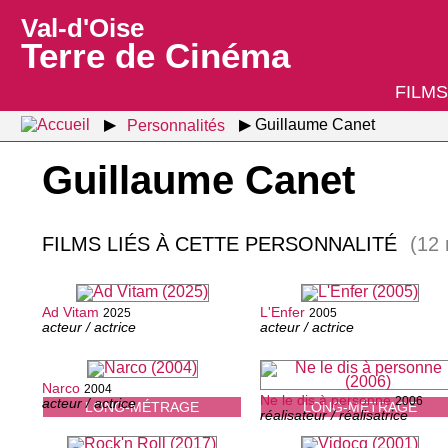
Val-d'Oise
Terre de Cinéma
FILMS
Personnalités
Guillaume Canet
Guillaume Canet
FILMS LIÉS À CETTE PERSONNALITÉ
(12 
Ad Vitam
L'Enfer
2025
2005
acteur / actrice
acteur / actrice
Narco
2004
Ne le dis à personne
2006
acteur / actrice
LONG-MÉTRAGE
LONG-MÉTRAGE
réalisateur / réalisatrice