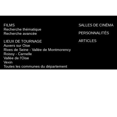
FILMS
SALLES DE CINÉMA
Recherche thématique
PERSONNALITÉS
Recherche avancée
ARTICLES
LIEUX DE TOURNAGE
Auvers sur Oise
Rives de Seine - Vallée de Montmorency
Roissy - Carnelle
Vallée de l'Oise
Vexin
Toutes les communes du département
TOURISME
Auvers sur Oise
Rives de Seine - Vallée de Montmorency
Roissy - Carnelle
Vallée de l'Oise
Vexin
CONTACT