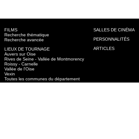
FILMS
SALLES DE CINÉMA
Recherche thématique
PERSONNALITÉS
Recherche avancée
ARTICLES
LIEUX DE TOURNAGE
Auvers sur Oise
Rives de Seine - Vallée de Montmorency
Roissy - Carnelle
Vallée de l'Oise
Vexin
Toutes les communes du département
TOURISME
Auvers sur Oise
Rives de Seine - Vallée de Montmorency
Roissy - Carnelle
Vallée de l'Oise
Vexin
CONTACT