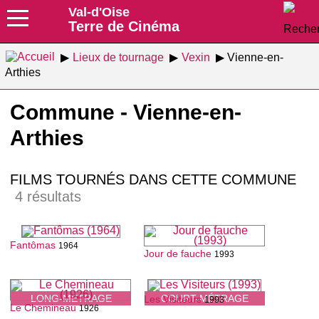
Val-d'Oise
Terre de Cinéma
Lieux de tournage
Vexin
Vienne-en-
Arthies
Commune - Vienne-en-
Arthies
FILMS TOURNÉS DANS CETTE COMMUNE
4 résultats
Fantômas
1964
Jour de fauche
1993
LONG-MÉTRAGE
COURT-MÉTRAGE
Les Visiteurs
1993
Le Chemineau
1926