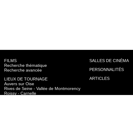
FILMS
SALLES DE CINÉMA
Recherche thématique
PERSONNALITÉS
Recherche avancée
ARTICLES
LIEUX DE TOURNAGE
Auvers sur Oise
Rives de Seine - Vallée de Montmorency
Roissy - Carnelle
Vallée de l'Oise
Vexin
Toutes les communes du département
TOURISME
Auvers sur Oise
Rives de Seine - Vallée de Montmorency
Roissy - Carnelle