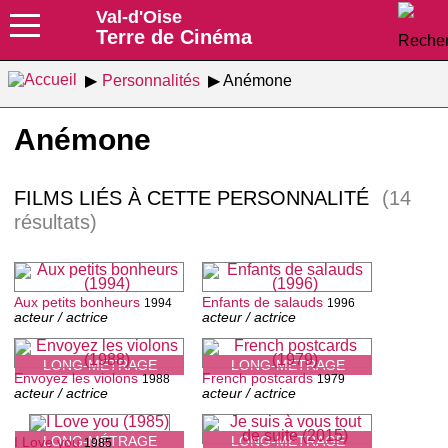
Val-d'Oise
Terre de Cinéma
Personnalités
Anémone
Anémone
FILMS LIÉS À CETTE PERSONNALITÉ
(14
résultats)
Aux petits bonheurs
Enfants de salauds
1994
1996
acteur / actrice
acteur / actrice
LONG-MÉTRAGE
LONG-MÉTRAGE
Envoyez les violons
French postcards
1988
1979
acteur / actrice
acteur / actrice
LONG-MÉTRAGE
LONG-MÉTRAGE
I Love you
1985