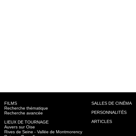
FILMS
SALLES DE CINÉMA
Recherche thématique
PERSONNALITÉS
Recherche avancée
ARTICLES
LIEUX DE TOURNAGE
Auvers sur Oise
Rives de Seine - Vallée de Montmorency