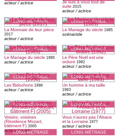
Je suis à vous tout de
acteur / actrice
suite
2015
acteur / actrice
LONG-MÉTRAGE
LONG-MÉTRAGE
La Monnaie de leur pièce
Le Mariage du siècle
1985
scénariste
2017
acteur / actrice
LONG-MÉTRAGE
LONG-MÉTRAGE
Le Mariage du siècle
Le Père Noël est une
1985
ordure
acteur / actrice
1982
acteur / actrice
LONG-MÉTRAGE
LONG-MÉTRAGE
Les Bidochons
Un homme à ma taille
1996
acteur / actrice
1983
acteur / actrice
LONG-MÉTRAGE
LONG-MÉTRAGE
Voisins, voisines
Vous n’aurez pas l’Alsace
(Résidence Mozart,
et la Lorraine
1977
bâtiment F)
acteur / actrice
2005
acteur / actrice
LONG-MÉTRAGE
LONG-MÉTRAGE