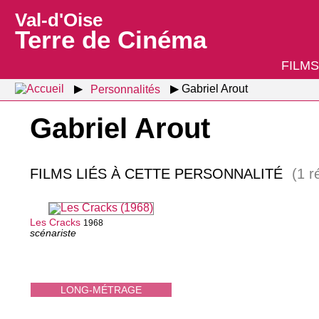
Val-d'Oise
Terre de Cinéma
FILMS
Personnalités
Gabriel Arout
Gabriel Arout
FILMS LIÉS À CETTE PERSONNALITÉ
(1 r
Les Cracks
1968
scénariste
LONG-MÉTRAGE