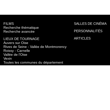
FILMS
SALLES DE CINÉMA
Recherche thématique
PERSONNALITÉS
Recherche avancée
ARTICLES
LIEUX DE TOURNAGE
Auvers sur Oise
Rives de Seine - Vallée de Montmorency
Roissy - Carnelle
Vallée de l'Oise
Vexin
Toutes les communes du département
TOURISME
Auvers sur Oise
Rives de Seine - Vallée de Montmorency
Roissy - Carnelle
Vallée de l'Oise
Vexin
CONTACT