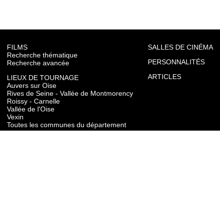
FILMS
SALLES DE CINÉMA
Recherche thématique
PERSONNALITÉS
Recherche avancée
ARTICLES
LIEUX DE TOURNAGE
Auvers sur Oise
Rives de Seine - Vallée de Montmorency
Roissy - Carnelle
Vallée de l'Oise
Vexin
Toutes les communes du département
TOURISME
Auvers sur Oise
Rives de Seine - Vallée de Montmorency
Roissy - Carnelle
Vallée de l'Oise
Vexin
CONTACT