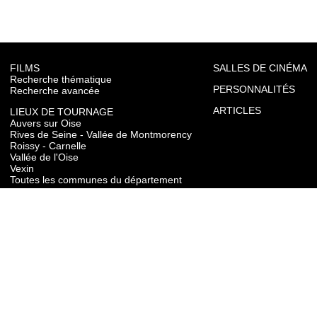
FILMS
SALLES DE CINÉMA
Recherche thématique
PERSONNALITÉS
Recherche avancée
ARTICLES
LIEUX DE TOURNAGE
Auvers sur Oise
Rives de Seine - Vallée de Montmorency
Roissy - Carnelle
Vallée de l'Oise
Vexin
Toutes les communes du département
TOURISME
Auvers sur Oise
Rives de Seine - Vallée de Montmorency
Roissy - Carnelle
Vallée de l'Oise
Vexin
CONTACT