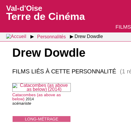
Val-d'Oise
Terre de Cinéma
FILMS
Personnalités
Drew Dowdle
Drew Dowdle
FILMS LIÉS À CETTE PERSONNALITÉ
(1 r
Catacombes (as above as
below)
2014
scénariste
LONG-MÉTRAGE