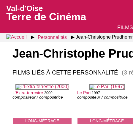
Val-d'Oise
Terre de Cinéma
FILMS
Personnalités
Jean-Christophe Prudhom
Jean-Christophe Pr
FILMS LIÉS À CETTE PERSONNALITÉ
(3 r
L'Extra-terrestre
Le Pari
2000
1997
compositeur / compositrice
compositeur / compositrice
LONG-MÉTRAGE
LONG-MÉTRAGE