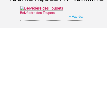
Belvédère des Toupets
⌖ Vauréal
Allée couverte dite «le Cimetière des Anglais»
⌖ Vauréal
Office de Tourisme de Cergy-Pontoise Porte du Vexin
⌖ Pontoise
Square de la Vénus des Loups