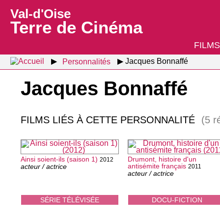
Val-d'Oise
Terre de Cinéma
FILMS
Personnalités
Jacques Bonnaffé
Jacques Bonnaffé
FILMS LIÉS À CETTE PERSONNALITÉ
(5 r
Ainsi soient-ils (saison 1)
Drumont, histoire d'un
2012
antisémite français
acteur / actrice
2011
acteur / actrice
SÉRIE TÉLÉVISÉE
DOCU-FICTION