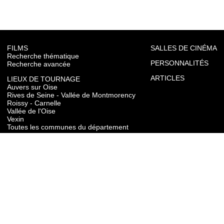
FILMS
SALLES DE CINÉMA
Recherche thématique
PERSONNALITÉS
Recherche avancée
ARTICLES
LIEUX DE TOURNAGE
Auvers sur Oise
Rives de Seine - Vallée de Montmorency
Roissy - Carnelle
Vallée de l'Oise
Vexin
Toutes les communes du département
TOURISME
Auvers sur Oise
Rives de Seine - Vallée de Montmorency
Roissy - Carnelle
Vallée de l'Oise
Vexin
CONTACT