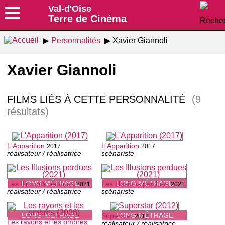
Val-d'Oise
Terre de Cinéma
Personnalités
Xavier Giannoli
Xavier Giannoli
FILMS LIÉS À CETTE PERSONNALITÉ
(9
résultats)
L'Apparition
L'Apparition
2017
2017
réalisateur / réalisatrice
scénariste
LONG-MÉTRAGE
LONG-MÉTRAGE
Les Illusions perdues
Les Illusions perdues
2021
2021
réalisateur / réalisatrice
scénariste
LONG-MÉTRAGE
LONG-MÉTRAGE
Superstar
2012
Les rayons et les ombres
réalisateur / réalisatrice