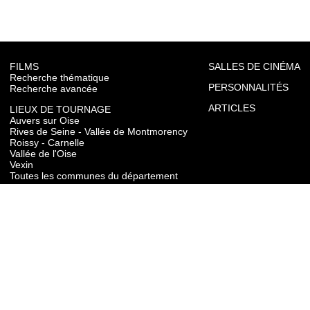
FILMS
SALLES DE CINÉMA
Recherche thématique
PERSONNALITÉS
Recherche avancée
ARTICLES
LIEUX DE TOURNAGE
Auvers sur Oise
Rives de Seine - Vallée de Montmorency
Roissy - Carnelle
Vallée de l'Oise
Vexin
Toutes les communes du département
TOURISME
Auvers sur Oise
Rives de Seine - Vallée de Montmorency
Roissy - Carnelle
Vallée de l'Oise
Vexin
CONTACT