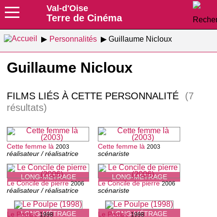
Val-d'Oise
Terre de Cinéma
Personnalités
Guillaume Nicloux
Guillaume Nicloux
FILMS LIÉS À CETTE PERSONNALITÉ
(7
résultats)
Cette femme là
Cette femme là
2003
2003
réalisateur / réalisatrice
scénariste
LONG-MÉTRAGE
LONG-MÉTRAGE
Le Concile de pierre
Le Concile de pierre
2006
2006
réalisateur / réalisatrice
scénariste
LONG-MÉTRAGE
LONG-MÉTRAGE
Le Poulpe
Le Poulpe
1998
1998