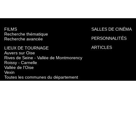
FILMS
SALLES DE CINÉMA
Recherche thématique
PERSONNALITÉS
Recherche avancée
ARTICLES
LIEUX DE TOURNAGE
Auvers sur Oise
Rives de Seine - Vallée de Montmorency
Roissy - Carnelle
Vallée de l'Oise
Vexin
Toutes les communes du département
TOURISME
Auvers sur Oise
Rives de Seine - Vallée de Montmorency
Roissy - Carnelle
Vallée de l'Oise
Vexin
CONTACT