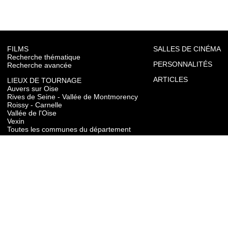
FILMS
SALLES DE CINÉMA
Recherche thématique
PERSONNALITÉS
Recherche avancée
ARTICLES
LIEUX DE TOURNAGE
Auvers sur Oise
Rives de Seine - Vallée de Montmorency
Roissy - Carnelle
Vallée de l'Oise
Vexin
Toutes les communes du département
TOURISME
Auvers sur Oise
Rives de Seine - Vallée de Montmorency
Roissy - Carnelle
Vallée de l'Oise
Vexin
CONTACT