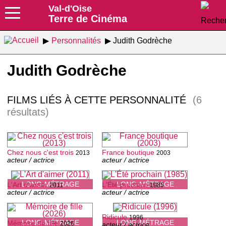
Val-d'Oise
Terre de Cinéma
Personnalités
Judith Godrèche
Judith Godrèche
FILMS LIÉS À CETTE PERSONNALITÉ
(6
résultats)
Chez nous c'est trois
France boutique
2013
2003
acteur / actrice
acteur / actrice
LONG-MÉTRAGE
LONG-MÉTRAGE
L'Art d'aimer
L'Été prochain
2011
1985
acteur / actrice
acteur / actrice
Ridicule
1996
LONG-MÉTRAGE
LONG-MÉTRAGE
Mémoire de fille
2026
acteur / actrice