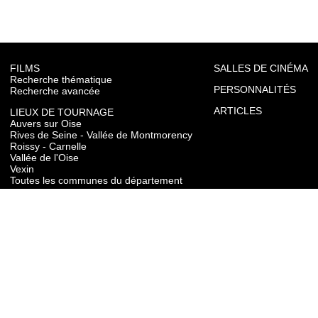
FILMS
SALLES DE CINÉMA
Recherche thématique
PERSONNALITÉS
Recherche avancée
ARTICLES
LIEUX DE TOURNAGE
Auvers sur Oise
Rives de Seine - Vallée de Montmorency
Roissy - Carnelle
Vallée de l'Oise
Vexin
Toutes les communes du département
TOURISME
Auvers sur Oise
Rives de Seine - Vallée de Montmorency
Roissy - Carnelle
Vallée de l'Oise
Vexin
CONTACT