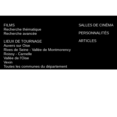
FILMS
SALLES DE CINÉMA
Recherche thématique
PERSONNALITÉS
Recherche avancée
ARTICLES
LIEUX DE TOURNAGE
Auvers sur Oise
Rives de Seine - Vallée de Montmorency
Roissy - Carnelle
Vallée de l'Oise
Vexin
Toutes les communes du département
TOURISME
Auvers sur Oise
Rives de Seine - Vallée de Montmorency
Roissy - Carnelle
Vallée de l'Oise
Vexin
CONTACT