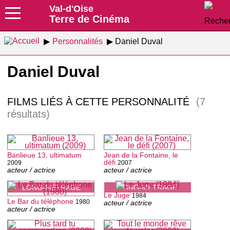
Val-d'Oise
Terre de Cinéma
Personnalités
Daniel Duval
Daniel Duval
FILMS LIÉS À CETTE PERSONNALITÉ
(7
résultats)
Banlieue 13, ultimatum
Jean de la Fontaine, le
défi
2009
2007
acteur / actrice
acteur / actrice
LONG-MÉTRAGE
LONG-MÉTRAGE
Le Juge
1984
Le Bar du téléphone
1980
acteur / actrice
acteur / actrice