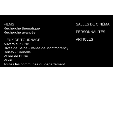
FILMS
SALLES DE CINÉMA
Recherche thématique
PERSONNALITÉS
Recherche avancée
ARTICLES
LIEUX DE TOURNAGE
Auvers sur Oise
Rives de Seine - Vallée de Montmorency
Roissy - Carnelle
Vallée de l'Oise
Vexin
Toutes les communes du département
TOURISME
Auvers sur Oise
Rives de Seine - Vallée de Montmorency
Roissy - Carnelle
Vallée de l'Oise
Vexin
CONTACT