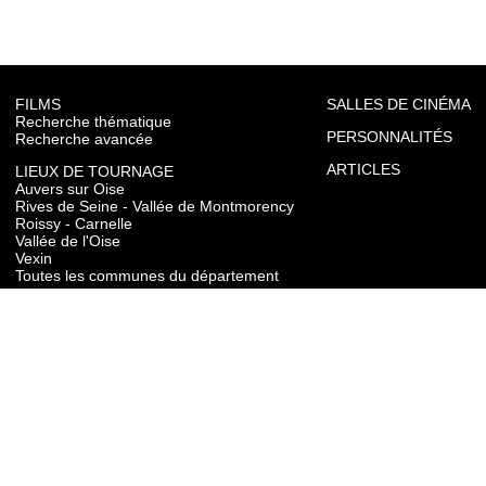
FILMS
SALLES DE CINÉMA
Recherche thématique
PERSONNALITÉS
Recherche avancée
ARTICLES
LIEUX DE TOURNAGE
Auvers sur Oise
Rives de Seine - Vallée de Montmorency
Roissy - Carnelle
Vallée de l'Oise
Vexin
Toutes les communes du département
TOURISME
Auvers sur Oise
Rives de Seine - Vallée de Montmorency
Roissy - Carnelle
Vallée de l'Oise
Vexin
CONTACT