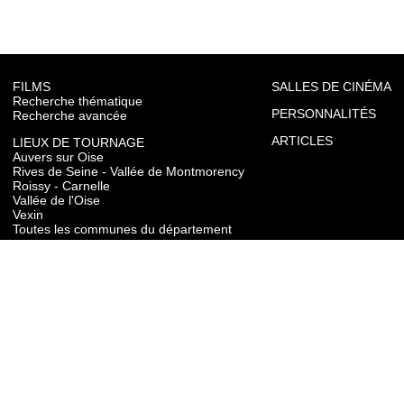
FILMS
SALLES DE CINÉMA
Recherche thématique
PERSONNALITÉS
Recherche avancée
ARTICLES
LIEUX DE TOURNAGE
Auvers sur Oise
Rives de Seine - Vallée de Montmorency
Roissy - Carnelle
Vallée de l'Oise
Vexin
Toutes les communes du département
TOURISME
Auvers sur Oise
Rives de Seine - Vallée de Montmorency
Roissy - Carnelle
Vallée de l'Oise
Vexin
CONTACT