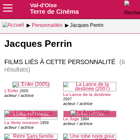
Val-d'Oise
Terre de Cinéma
Personnalités
Jacques Perrin
Jacques Perrin
FILMS LIÉS À CETTE PERSONNALITÉ
(6
résultats)
L'Enfer
2005
La Lance de la destinée
acteur / actrice
2007
acteur / actrice
LONG-MÉTRAGE
FEUILLETON
Le Juge
1984
La Verte moisson
1959
acteur / actrice
acteur / actrice