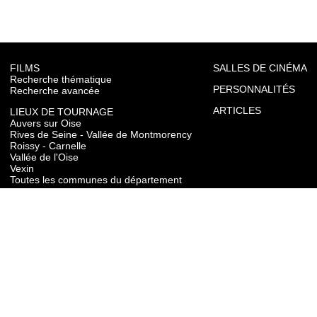
FILMS
SALLES DE CINÉMA
Recherche thématique
PERSONNALITÉS
Recherche avancée
ARTICLES
LIEUX DE TOURNAGE
Auvers sur Oise
Rives de Seine - Vallée de Montmorency
Roissy - Carnelle
Vallée de l'Oise
Vexin
Toutes les communes du département
TOURISME
Auvers sur Oise
Rives de Seine - Vallée de Montmorency
Roissy - Carnelle
Vallée de l'Oise
Vexin
CONTACT