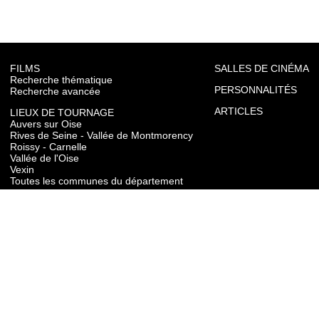
FILMS
SALLES DE CINÉMA
Recherche thématique
PERSONNALITÉS
Recherche avancée
ARTICLES
LIEUX DE TOURNAGE
Auvers sur Oise
Rives de Seine - Vallée de Montmorency
Roissy - Carnelle
Vallée de l'Oise
Vexin
Toutes les communes du département
TOURISME
Auvers sur Oise
Rives de Seine - Vallée de Montmorency
Roissy - Carnelle
Vallée de l'Oise
Vexin
CONTACT