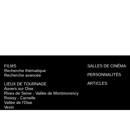
FILMS
SALLES DE CINÉMA
Recherche thématique
PERSONNALITÉS
Recherche avancée
ARTICLES
LIEUX DE TOURNAGE
Auvers sur Oise
Rives de Seine - Vallée de Montmorency
Roissy - Carnelle
Vallée de l'Oise
Vexin
Toutes les communes du département
TOURISME
Auvers sur Oise
Rives de Seine - Vallée de Montmorency