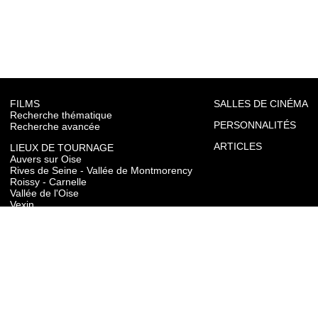
FILMS
SALLES DE CINÉMA
Recherche thématique
PERSONNALITÉS
Recherche avancée
ARTICLES
LIEUX DE TOURNAGE
Auvers sur Oise
Rives de Seine - Vallée de Montmorency
Roissy - Carnelle
Vallée de l'Oise
Vexin
Toutes les communes du département
TOURISME
Auvers sur Oise
Rives de Seine - Vallée de Montmorency
Roissy - Carnelle
Vallée de l'Oise
Vexin
CONTACT