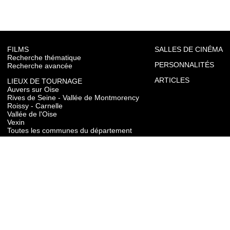
FILMS
SALLES DE CINÉMA
Recherche thématique
PERSONNALITÉS
Recherche avancée
ARTICLES
LIEUX DE TOURNAGE
Auvers sur Oise
Rives de Seine - Vallée de Montmorency
Roissy - Carnelle
Vallée de l'Oise
Vexin
Toutes les communes du département
TOURISME
Auvers sur Oise
Rives de Seine - Vallée de Montmorency
Roissy - Carnelle
Vallée de l'Oise
Vexin
CONTACT