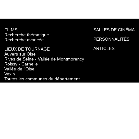
FILMS
SALLES DE CINÉMA
Recherche thématique
PERSONNALITÉS
Recherche avancée
ARTICLES
LIEUX DE TOURNAGE
Auvers sur Oise
Rives de Seine - Vallée de Montmorency
Roissy - Carnelle
Vallée de l'Oise
Vexin
Toutes les communes du département
TOURISME
Auvers sur Oise
Rives de Seine - Vallée de Montmorency
Roissy - Carnelle
Vallée de l'Oise
Vexin
CONTACT