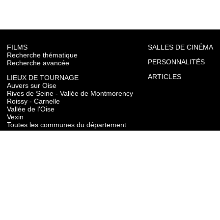
FILMS
SALLES DE CINÉMA
Recherche thématique
PERSONNALITÉS
Recherche avancée
ARTICLES
LIEUX DE TOURNAGE
Auvers sur Oise
Rives de Seine - Vallée de Montmorency
Roissy - Carnelle
Vallée de l'Oise
Vexin
Toutes les communes du département
TOURISME
Auvers sur Oise
Rives de Seine - Vallée de Montmorency
Roissy - Carnelle
Vallée de l'Oise
Vexin
CONTACT