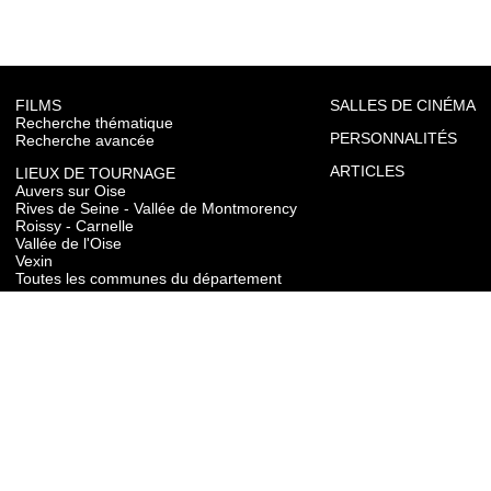
FILMS
SALLES DE CINÉMA
Recherche thématique
PERSONNALITÉS
Recherche avancée
ARTICLES
LIEUX DE TOURNAGE
Auvers sur Oise
Rives de Seine - Vallée de Montmorency
Roissy - Carnelle
Vallée de l'Oise
Vexin
Toutes les communes du département
TOURISME
Auvers sur Oise
Rives de Seine - Vallée de Montmorency
Roissy - Carnelle
Vallée de l'Oise
Vexin
CONTACT