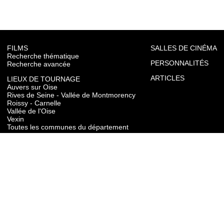
FILMS
SALLES DE CINÉMA
Recherche thématique
PERSONNALITÉS
Recherche avancée
ARTICLES
LIEUX DE TOURNAGE
Auvers sur Oise
Rives de Seine - Vallée de Montmorency
Roissy - Carnelle
Vallée de l'Oise
Vexin
Toutes les communes du département
TOURISME
Auvers sur Oise
Rives de Seine - Vallée de Montmorency
Roissy - Carnelle
Vallée de l'Oise
Vexin
CONTACT