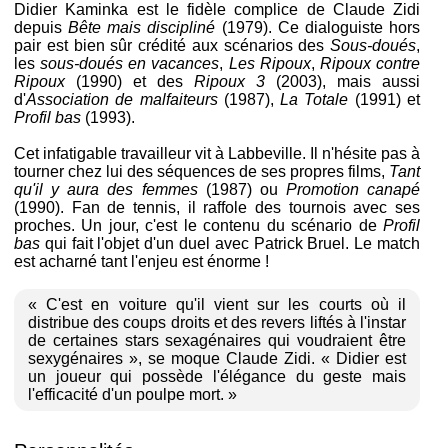
Didier Kaminka est le fidèle complice de Claude Zidi
depuis
Bête mais discipliné
(1979). Ce dialoguiste hors
pair est bien sûr crédité aux scénarios des
Sous-doués
,
les
sous-doués en vacances
,
Les Ripoux
,
Ripoux contre
Ripoux
(1990) et des
Ripoux 3
(2003), mais aussi
d'
Association de malfaiteurs
(1987),
La Totale
(1991) et
Profil bas
(1993).
Cet infatigable travailleur vit à Labbeville. Il n'hésite pas à
tourner chez lui des séquences de ses propres films,
Tant
qu'il y aura des femmes
(1987) ou
Promotion canapé
(1990). Fan de tennis, il raffole des tournois avec ses
proches. Un jour, c'est le contenu du scénario de
Profil
bas
qui fait l'objet d'un duel avec Patrick Bruel. Le match
est acharné tant l'enjeu est énorme !
« C'est en voiture qu'il vient sur les courts où il
distribue des coups droits et des revers liftés à l'instar
de certaines stars sexagénaires qui voudraient être
sexygénaires », se moque Claude Zidi. « Didier est
un joueur qui possède l'élégance du geste mais
l'efficacité d'un poulpe mort. »