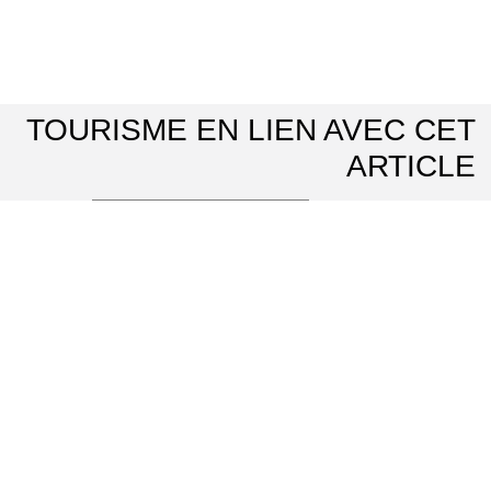
TOURISME EN LIEN AVEC CET
ARTICLE
En balade avec des ânes
⌖ Longuesse
Musée archéologique départemental du Guiry-en-Vexin
⌖ Guiry-en-Vexin