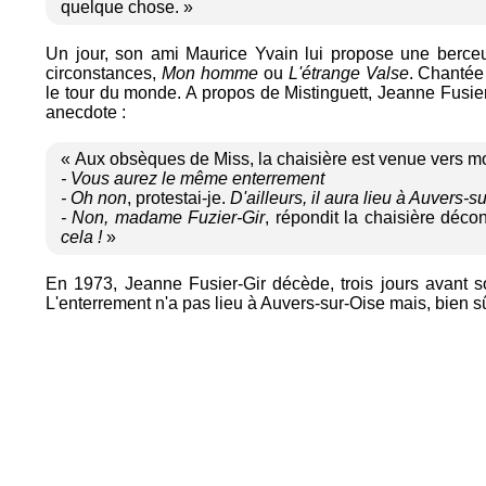
quelque chose. »
Un jour, son ami Maurice Yvain lui propose une berce
circonstances,
Mon homme
ou
L'étrange Valse
. Chantée 
le tour du monde. A propos de Mistinguett, Jeanne Fusier
anecdote :
« Aux obsèques de Miss, la chaisière est venue vers moi 
- Vous aurez le même enterrement
- Oh non
, protestai-je.
D'ailleurs, il aura lieu à Auvers-s
- Non, madame Fuzier-Gir
, répondit la chaisière déc
cela !
»
En 1973, Jeanne Fusier-Gir décède, trois jours avant s
L'enterrement n'a pas lieu à Auvers-sur-Oise mais, bien sûr