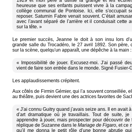
1929 et mon père a utilisé la grange et les écuries 
heureuse que ses enfants puissent vivre à la campagn
collège communal de Pontoise. Ici, elle s'occupait s
reposer. Saturnin Fabre venait souvent. C'était amusant
avec l'avant séparé de l'arrière et il conduisait cette
sur la tête. »
Le premier succès, Jeanne le doit à son insu lors d'u
grande salle du Trocadéro, le 27 avril 1892. Son père,
sur la scène, quelqu'un apparaît, une dépêche à la main :
« Impossibilité de jouer. Excusez-moi. J'ai passé de
vient de faire son entrée dans le monde. Signé Fusier-G
Les applaudissements crépitent.
Aux côtés de Firmin Gémier, qui l'a souvent conseillée, e
au théâtre, puis devient une des actrices favorites de Sac
« J'ai connu Guitry quand j'avais seize ans. Il en avait à
d'art dramatique où je travaillais. Tout de suite, j
apprendre à jouer, mais prospecter pour découvrir de fu
réplique de Suzanne dans le
Mariage de Figaro
, et ce
qu'il me donna le petit rôle d'une bonne abrutie qui