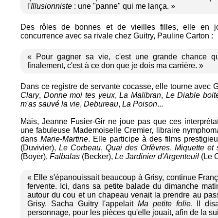
l'
Illusionniste
: une "panne" qui me lança. »
Des rôles de bonnes et de vieilles filles, elle en 
concurrence avec sa rivale chez Guitry, Pauline Carton :
« Pour gagner sa vie, c'est une grande chance que
finalement, c'est à ce don que je dois ma carrière. »
Dans ce registre de servante cocasse, elle tourne avec G
Clary
,
Donne moi tes yeux
,
La Malibran
,
Le Diable boit
m'as sauvé la vie
,
Debureau
,
La Poison
...
Mais, Jeanne Fusier-Gir ne joue pas que ces interprétat
une fabuleuse Mademoiselle Cremier, libraire nymphoma
dans
Marie-Martine
. Elle participe à des films prestigie
(Duvivier),
Le Corbeau
,
Quai des Orfèvres
,
Miquette et
(Boyer),
Falbalas
(Becker),
Le Jardinier d'Argenteuil
(Le C
« Elle s'épanouissait beaucoup à Grisy, continue Françoi
fervente. Ici, dans sa petite balade du dimanche mat
autour du cou et un chapeau venait la prendre au pass
Grisy. Sacha Guitry l'appelait
Ma petite folie
. Il dis
personnage, pour les pièces qu'elle jouait, afin de la sui