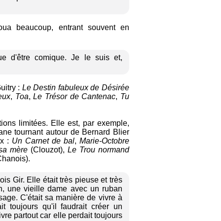
joua beaucoup, entrant souvent en
 d'être comique. Je le suis et,
uitry :
Le Destin fabuleux de Désirée
eux
,
Toa
,
Le Trésor de Cantenac
,
Tu
ions limitées. Elle est, par exemple,
ne tournant autour de Bernard Blier
ux :
Un Carnet de bal
,
Marie-Octobre
 sa mère
(Clouzot),
Le Trou normand
hanois).
s Gir. Elle était très pieuse et très
in, une vieille dame avec un ruban
age. C'était sa manière de vivre à
ait toujours qu'il faudrait créer un
vre partout car elle perdait toujours