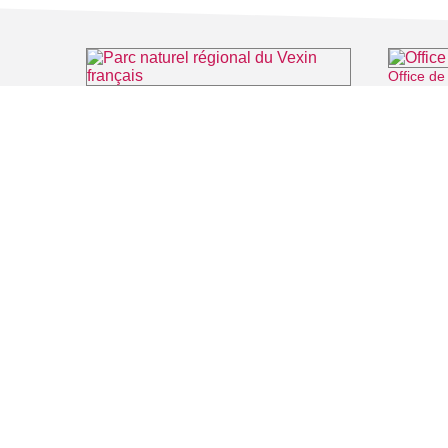
Office de
Parc naturel régional du Vexin français
⌖ Théméricourt
FILMS
SALLES DE
Recherche thématique
PERSONNA
Recherche avancée
ARTICLES
LIEUX DE TOURNAGE
Auvers sur Oise
Rives de Seine - Vallée de Montmorency
Roissy - Carnelle