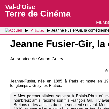
Val-d'Oise
Terre de Cinéma
FILMS
Articles
Jeanne Fusier-Gir, la comédienne
Jeanne Fusier-Gir, l
Au service de Sacha Guitry
Ar
Jeanne-Fusier, née en 1885 à Paris et morte en 1973
longtemps à Grisy-les-Plâtres.
« Mes parents allaient souvent à Epiais-Rhus où mo
nombreux amis, raconte son fils François Gir. Il y avai
Bretons et les artistes du coin venaient souvent. Mes