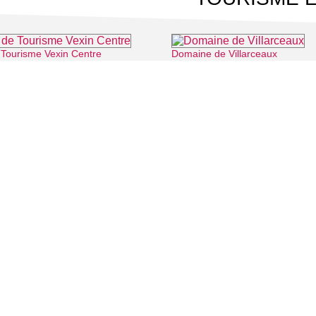
 Tourisme Vexin Centre
Domaine de Villarceaux
⌖ Marines
 CINÉMA
TOURISME
Auvers sur Oise
LITÉS
Rives de Seine - Vallée de Montmorency
Roissy - Carnelle
Vallée de l'Oise
Vexin
CONTACT