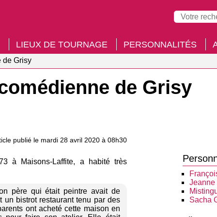
LIEUX DE TOURNAGE
PERSONNALITÉS
 de Grisy
a comédienne de Grisy
ticle publié le mardi 28 avril 2020 à 08h30
Personn
 à Maisons-Laffite, a habité très
Françoi
Jeanne 
n père qui était peintre avait de
Mistingu
t un bistrot restaurant tenu par des
Sacha G
 parents ont acheté cette maison en