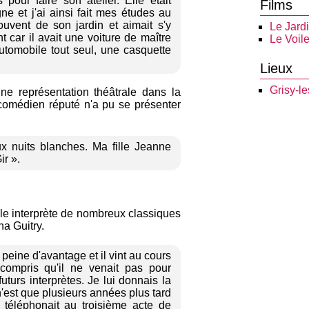
pour faire son atelier. Elle était
Films
e et j'ai ainsi fait mes études au
ouvent de son jardin et aimait s'y
Le Jardi
 car il avait une voiture de maître
Le Voile
 automobile tout seul, une casquette
Lieux
Grisy-le
ne représentation théâtrale dans la
 comédien réputé n'a pu se présenter
ux nuits blanches. Ma fille Jeanne
ir ».
lle interprète de nombreux classiques
ha Guitry.
 peine d'avantage et il vint au cours
e compris qu'il ne venait pas pour
turs interprètes. Je lui donnais la
 n'est que plusieurs années plus tard
 téléphonait au troisième acte de