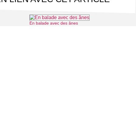
En balade avec des ânes
⌖ Chaussy
⌖ Longuesse