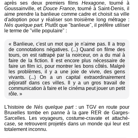
après ses deux premiers films
Hexagone
, tourné à
Goussainville, et
Douce France
, tourné à Saint-Denis, il
aime prendre la banlieue comme cadre et choisit sa ville
d'adoption pour y réaliser son troisième long métrage :
Nés quelque part
. Plutôt que "banlieue", il préfère utiliser
le terme de "ville populaire" :
« Banlieue, c'est un mot que je n'aime pas. Il a trop
de connotations négatives. (...) Quand on filme des
tours, on est rattrapé par la noirceur, on a du mal à
faire de la fiction. Il est encore plus nécessaire de
faire un film ici, pour montrer les bons côtés. Malgré
les problèmes, il y a une joie de vivre, des gens
vivants. (...) On a un capital extraordinairement
péjoratif dans ces villes. Il y a un gros travail de
communication à faire et le cinéma peut jouer un petit
rôle. »
L'histoire de
Nés quelque part
: un TGV en route pour
Bruxelles tombe en panne à la gare RER de Garges-
Sarcelles. Les voyageurs, costume-cravate et attaché-
case, se retrouvent projetés dans un monde qui leur est
totalement inconnu.