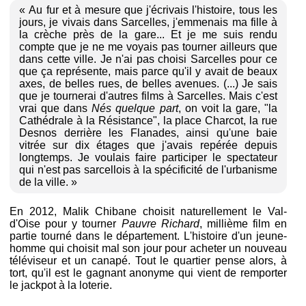
« Au fur et à mesure que j'écrivais l'histoire, tous les
jours, je vivais dans Sarcelles, j'emmenais ma fille à
la crèche près de la gare... Et je me suis rendu
compte que je ne me voyais pas tourner ailleurs que
dans cette ville. Je n'ai pas choisi Sarcelles pour ce
que ça représente, mais parce qu'il y avait de beaux
axes, de belles rues, de belles avenues. (...) Je sais
que je tournerai d'autres films à Sarcelles. Mais c'est
vrai que dans
Nés quelque part
, on voit la gare, "la
Cathédrale à la Résistance", la place Charcot, la rue
Desnos derrière les Flanades, ainsi qu'une baie
vitrée sur dix étages que j'avais repérée depuis
longtemps. Je voulais faire participer le spectateur
qui n'est pas sarcellois à la spécificité de l'urbanisme
de la ville. »
En 2012, Malik Chibane choisit naturellement le Val-
d'Oise pour y tourner
Pauvre Richard
, millième film en
partie tourné dans le département. L'histoire d'un jeune-
homme qui choisit mal son jour pour acheter un nouveau
téléviseur et un canapé. Tout le quartier pense alors, à
tort, qu'il est le gagnant anonyme qui vient de remporter
le jackpot à la loterie.