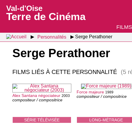
Val-d'Oise
Terre de Cinéma
FILMS
Personnalités
Serge Perathoner
Serge Perathoner
FILMS LIÉS À CETTE PERSONNALITÉ
(5 r
Force majeure
1989
Alex Santana négociateur
2003
compositeur / compositrice
compositeur / compositrice
SÉRIE TÉLÉVISÉE
LONG-MÉTRAGE