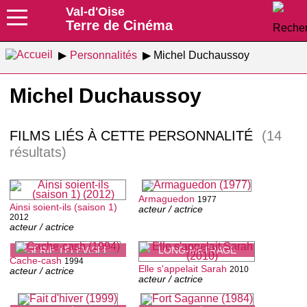
Val-d'Oise
Terre de Cinéma
Personnalités
Michel Duchaussoy
Michel Duchaussoy
FILMS LIÉS À CETTE PERSONNALITÉ
(14
résultats)
Armaguedon
1977
Ainsi soient-ils (saison 1)
acteur / actrice
2012
acteur / actrice
SÉRIE TÉLÉVISÉE
LONG-MÉTRAGE
Cache-cash
1994
Elle s'appelait Sarah
2010
acteur / actrice
acteur / actrice