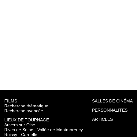
FILMS
SALLES DE CINÉMA
Recherche thématique
PERSONNALITÉS
Recherche avancée
ARTICLES
LIEUX DE TOURNAGE
Auvers sur Oise
Rives de Seine - Vallée de Montmorency
Roissy - Carnelle