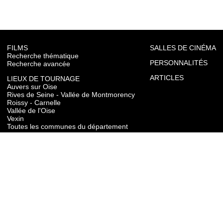
FILMS
SALLES DE CINÉMA
Recherche thématique
PERSONNALITÉS
Recherche avancée
ARTICLES
LIEUX DE TOURNAGE
Auvers sur Oise
Rives de Seine - Vallée de Montmorency
Roissy - Carnelle
Vallée de l'Oise
Vexin
Toutes les communes du département
TOURISME
Auvers sur Oise
Rives de Seine - Vallée de Montmorency
Roissy - Carnelle
Vallée de l'Oise
Vexin
CONTACT