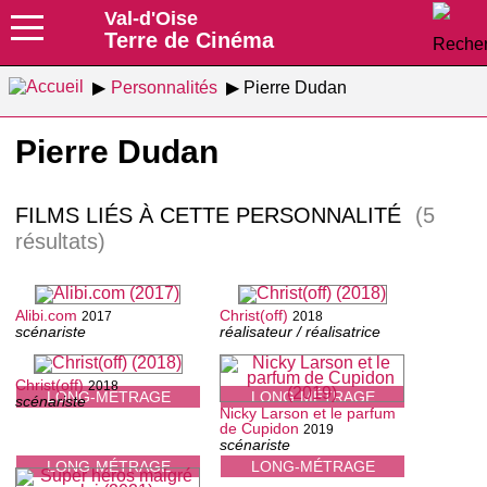
Val-d'Oise
Terre de Cinéma
Personnalités
Pierre Dudan
Pierre Dudan
FILMS LIÉS À CETTE PERSONNALITÉ
(5
résultats)
Alibi.com
Christ(off)
2017
2018
scénariste
réalisateur / réalisatrice
Christ(off)
2018
LONG-MÉTRAGE
LONG-MÉTRAGE
scénariste
Nicky Larson et le parfum
de Cupidon
2019
scénariste
LONG-MÉTRAGE
LONG-MÉTRAGE