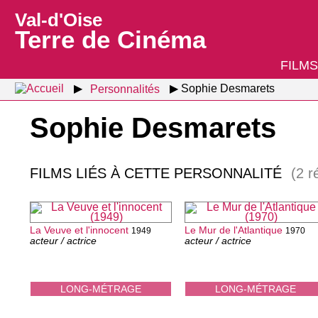
Val-d'Oise
Terre de Cinéma
FILMS
Personnalités
Sophie Desmarets
Sophie Desmarets
FILMS LIÉS À CETTE PERSONNALITÉ
(2 r
La Veuve et l'innocent
Le Mur de l'Atlantique
1949
1970
acteur / actrice
acteur / actrice
LONG-MÉTRAGE
LONG-MÉTRAGE