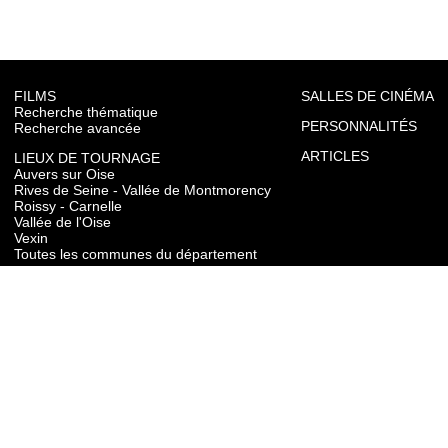
FILMS
SALLES DE CINÉMA
Recherche thématique
PERSONNALITÉS
Recherche avancée
ARTICLES
LIEUX DE TOURNAGE
Auvers sur Oise
Rives de Seine - Vallée de Montmorency
Roissy - Carnelle
Vallée de l'Oise
Vexin
Toutes les communes du département
TOURISME
Auvers sur Oise
Rives de Seine - Vallée de Montmorency
Roissy - Carnelle
Vallée de l'Oise
Vexin
CONTACT