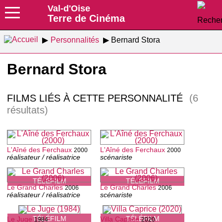
Val-d'Oise
Terre de Cinéma
Personnalités
Bernard Stora
Bernard Stora
FILMS LIÉS À CETTE PERSONNALITÉ
(6
résultats)
L'Aîné des Ferchaux
L'Aîné des Ferchaux
2000
2000
réalisateur / réalisatrice
scénariste
TÉLÉFILM
TÉLÉFILM
Le Grand Charles
Le Grand Charles
2006
2006
réalisateur / réalisatrice
scénariste
TÉLÉFILM
TÉLÉFILM
Le Juge
Villa Caprice
1984
2020