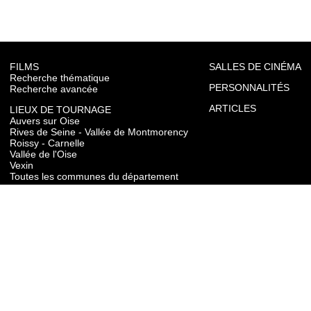
FILMS
SALLES DE CINÉMA
Recherche thématique
PERSONNALITÉS
Recherche avancée
ARTICLES
LIEUX DE TOURNAGE
Auvers sur Oise
Rives de Seine - Vallée de Montmorency
Roissy - Carnelle
Vallée de l'Oise
Vexin
Toutes les communes du département
TOURISME
Auvers sur Oise
Rives de Seine - Vallée de Montmorency
Roissy - Carnelle
Vallée de l'Oise
Vexin
CONTACT