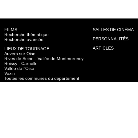
FILMS
SALLES DE CINÉMA
Recherche thématique
PERSONNALITÉS
Recherche avancée
ARTICLES
LIEUX DE TOURNAGE
Auvers sur Oise
Rives de Seine - Vallée de Montmorency
Roissy - Carnelle
Vallée de l'Oise
Vexin
Toutes les communes du département
TOURISME
Auvers sur Oise
Rives de Seine - Vallée de Montmorency
Roissy - Carnelle
Vallée de l'Oise
Vexin
CONTACT