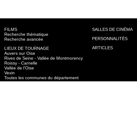
FILMS
SALLES DE CINÉMA
Recherche thématique
PERSONNALITÉS
Recherche avancée
ARTICLES
LIEUX DE TOURNAGE
Auvers sur Oise
Rives de Seine - Vallée de Montmorency
Roissy - Carnelle
Vallée de l'Oise
Vexin
Toutes les communes du département
TOURISME
Auvers sur Oise
Rives de Seine - Vallée de Montmorency
Roissy - Carnelle
Vallée de l'Oise
Vexin
CONTACT