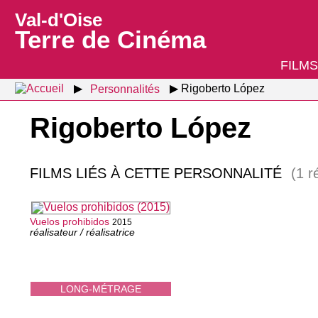
Val-d'Oise
Terre de Cinéma
FILMS
Personnalités
Rigoberto López
Rigoberto López
FILMS LIÉS À CETTE PERSONNALITÉ
(1 r
Vuelos prohibidos
2015
réalisateur / réalisatrice
LONG-MÉTRAGE