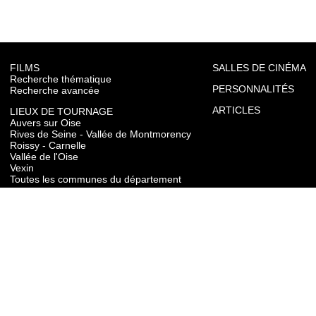
FILMS
SALLES DE CINÉMA
Recherche thématique
PERSONNALITÉS
Recherche avancée
ARTICLES
LIEUX DE TOURNAGE
Auvers sur Oise
Rives de Seine - Vallée de Montmorency
Roissy - Carnelle
Vallée de l'Oise
Vexin
Toutes les communes du département
TOURISME
Auvers sur Oise
Rives de Seine - Vallée de Montmorency
Roissy - Carnelle
Vallée de l'Oise
Vexin
CONTACT