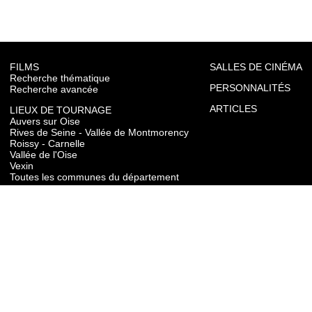
FILMS
SALLES DE CINÉMA
Recherche thématique
PERSONNALITÉS
Recherche avancée
ARTICLES
LIEUX DE TOURNAGE
Auvers sur Oise
Rives de Seine - Vallée de Montmorency
Roissy - Carnelle
Vallée de l'Oise
Vexin
Toutes les communes du département
TOURISME
Auvers sur Oise
Rives de Seine - Vallée de Montmorency
Roissy - Carnelle
Vallée de l'Oise
Vexin
CONTACT