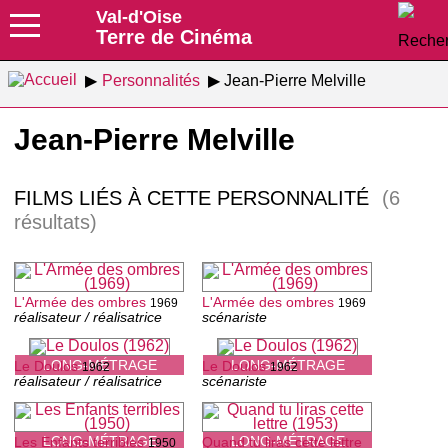
Val-d'Oise
Terre de Cinéma
Personnalités
Jean-Pierre Melville
Jean-Pierre Melville
FILMS LIÉS À CETTE PERSONNALITÉ
(6
résultats)
L'Armée des ombres
L'Armée des ombres
1969
1969
réalisateur / réalisatrice
scénariste
LONG-MÉTRAGE
LONG-MÉTRAGE
Le Doulos
Le Doulos
1962
1962
réalisateur / réalisatrice
scénariste
LONG-MÉTRAGE
LONG-MÉTRAGE
Les Enfants terribles
Quand tu liras cette lettre
1950