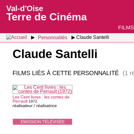
Val-d'Oise
Terre de Cinéma
FILMS
Personnalités
Claude Santelli
Claude Santelli
FILMS LIÉS À CETTE PERSONNALITÉ
(1 r
Les Cent livres : les contes de
Perrault
1972
réalisateur / réalisatrice
ÉMISSION TÉLÉVISÉE