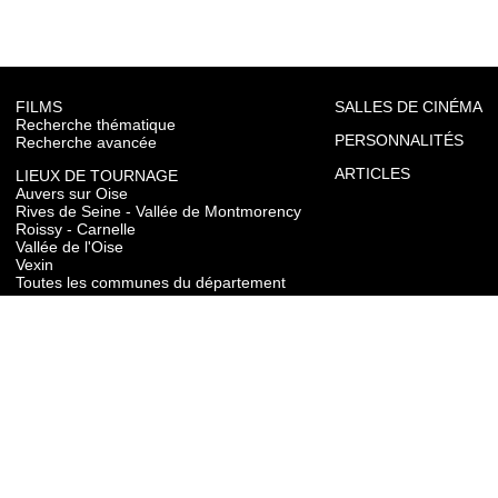
FILMS
SALLES DE CINÉMA
Recherche thématique
PERSONNALITÉS
Recherche avancée
ARTICLES
LIEUX DE TOURNAGE
Auvers sur Oise
Rives de Seine - Vallée de Montmorency
Roissy - Carnelle
Vallée de l'Oise
Vexin
Toutes les communes du département
TOURISME
Auvers sur Oise
Rives de Seine - Vallée de Montmorency
Roissy - Carnelle
Vallée de l'Oise
Vexin
CONTACT