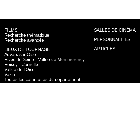
FILMS
SALLES DE CINÉMA
Recherche thématique
PERSONNALITÉS
Recherche avancée
ARTICLES
LIEUX DE TOURNAGE
Auvers sur Oise
Rives de Seine - Vallée de Montmorency
Roissy - Carnelle
Vallée de l'Oise
Vexin
Toutes les communes du département
TOURISME
Auvers sur Oise
Rives de Seine - Vallée de Montmorency
Roissy - Carnelle
Vallée de l'Oise
Vexin
CONTACT