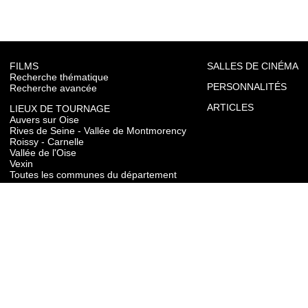
FILMS
SALLES DE CINÉMA
Recherche thématique
PERSONNALITÉS
Recherche avancée
ARTICLES
LIEUX DE TOURNAGE
Auvers sur Oise
Rives de Seine - Vallée de Montmorency
Roissy - Carnelle
Vallée de l'Oise
Vexin
Toutes les communes du département
TOURISME
Auvers sur Oise
Rives de Seine - Vallée de Montmorency
Roissy - Carnelle
Vallée de l'Oise
Vexin
CONTACT